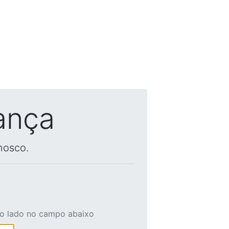
ança
nosco.
ao lado no campo abaixo