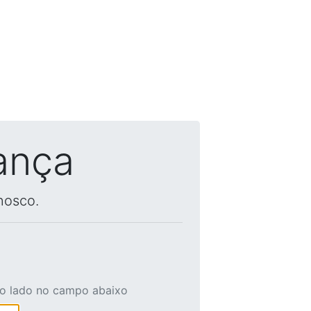
ança
nosco.
ao lado no campo abaixo