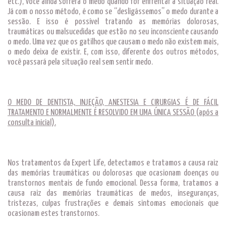
etc.), você ainda sofrerá o medo quando for enfrentar a situação real.
Já com o nosso método, é como se “desligássemos” o medo durante a
sessão. E isso é possível tratando as memórias dolorosas,
traumáticas ou malsucedidas que estão no seu inconsciente causando
o medo. Uma vez que os gatilhos que causam o medo não existem mais,
o medo deixa de existir. E, com isso, diferente dos outros métodos,
você passará pela situação real sem sentir medo.
O MEDO DE DENTISTA, INJEÇÃO, ANESTESIA E CIRURGIAS É DE FÁCIL
TRATAMENTO E NORMALMENTE É RESOLVIDO EM UMA ÚNICA SESSÃO (após a
consulta inicial).
Nos tratamentos da Expert Life, detectamos e tratamos a causa raiz
das memórias traumáticas ou dolorosas que ocasionam doenças ou
transtornos mentais de fundo emocional. Dessa forma, tratamos a
causa raiz das memórias traumáticas de medos, inseguranças,
tristezas, culpas frustrações e demais sintomas emocionais que
ocasionam estes transtornos.